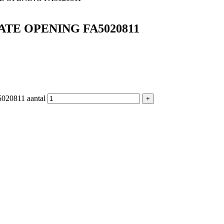
TE OPENING FA5020811
0811 aantal
+