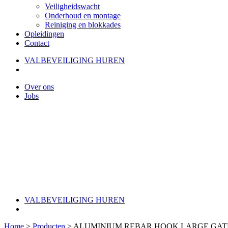
Veiligheidswacht
Onderhoud en montage
Reiniging en blokkades
Opleidingen
Contact
VALBEVEILIGING HUREN
Over ons
Jobs
VALBEVEILIGING HUREN
Home
>
Producten
>
ALUMINIUM REBAR HOOK LARGE GATE