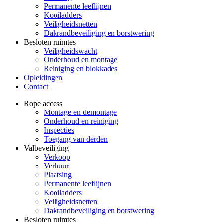
Permanente leeflijnen
Kooiladders
Veiligheidsnetten
Dakrandbeveiliging en borstwering
Besloten ruimtes
Veiligheidswacht
Onderhoud en montage
Reiniging en blokkades
Opleidingen
Contact
Rope access
Montage en demontage
Onderhoud en reiniging
Inspecties
Toegang van derden
Valbeveiliging
Verkoop
Verhuur
Plaatsing
Permanente leeflijnen
Kooiladders
Veiligheidsnetten
Dakrandbeveiliging en borstwering
Besloten ruimtes