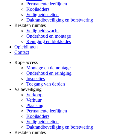
Permanente leeflijnen
Kooiladders
Veiligheidsnetten
Dakrandbeveiliging en borstwering
Besloten ruimtes
Veiligheidswacht
Onderhoud en montage
Reiniging en blokkades
Opleidingen
Contact
Rope access
Montage en demontage
Onderhoud en reiniging
Inspecties
Toegang van derden
Valbeveiliging
Verkoop
Verhuur
Plaatsing
Permanente leeflijnen
Kooiladders
Veiligheidsnetten
Dakrandbeveiliging en borstwering
Besloten ruimtes