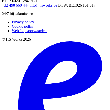
BE17 0020 1284 9121
+32 498 660 444
info@hsworks.be
BTW: BE1026.161.317
24/7 bij calamiteiten
Privacy policy
Cookie policy
Webshopvoorwaarden
© HS Works 2026