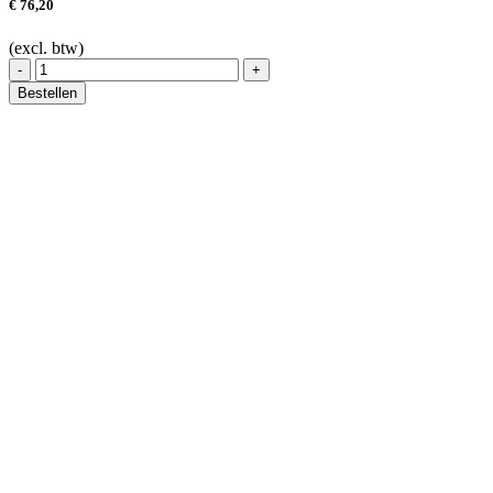
€
76,20
(excl. btw)
FULL
-
+
BODY
Bestellen
HARNESS
3
ATTACHMENT
POINTS
(L-
XXL)
FA10111
aantal